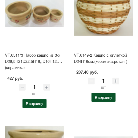
VT.6511/3 Набор кашпо из 3-х
VT.6149-2 Кашпо с оплеткой
D29,5H21D22,5H16;;D16H12,5см.
D24H16см.(керамика,ротанг)
(керамика)
207.40 руб.
427 руб.
шт
шт
В корзину
В корзину