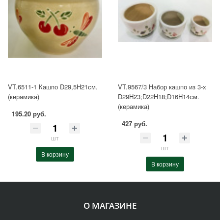
VT.6511-1 Кашпо D29,5H21см.
VT.9567/3 Набор кашпо из 3-х
(керамика)
D29H23;D22H18;D16H14см.
(керамика)
195.20 руб.
427 руб.
шт
шт
В корзину
В корзину
О МАГАЗИНЕ