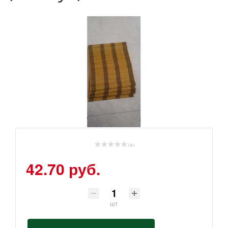
( 0 )
42.70 руб.
шт