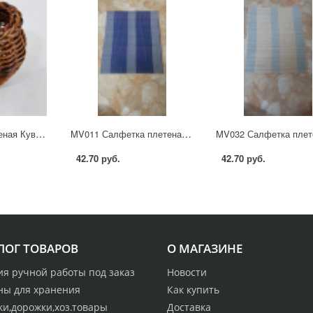
01-062 Ваза плетеная Кувшин Ф3Н4 см.(бамбук)
MV011 Салфетка плетеная 30*40 см.(бамбук)
42.70 руб.
42.70 руб.
ЛОГ ТОВАРОВ
О МАГАЗИНЕ
ия ручной работы под заказ
Новости
ны для хранения
Как купить
ки,дорожки,хоз.товары
Доставка