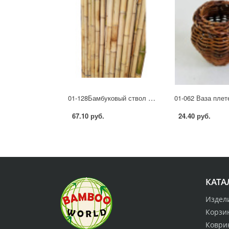
01-128Бамбуковый ствол D2 х 200 см
67.10 руб.
24.40 руб.
КАТА
Издел
Корзи
Коври