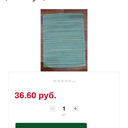
( 0 )
36.60 руб.
шт