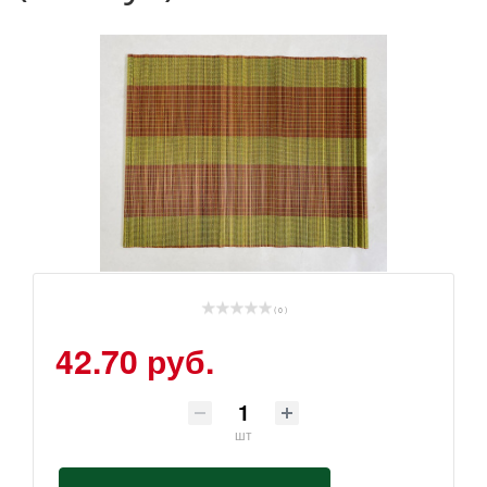
( 0 )
42.70 руб.
шт