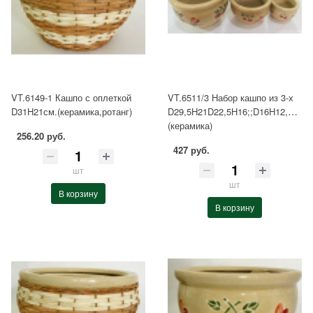
VT.6149-1 Кашпо с оплеткой
VT.6511/3 Набор кашпо из 3-х
D31H21см.(керамика,ротанг)
D29,5H21D22,5H16;;D16H12,5см.
(керамика)
256.20 руб.
427 руб.
шт
шт
В корзину
В корзину