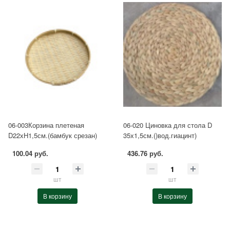
06-003Корзина плетеная
06-020 Циновка для стола D
D22хH1,5см.(бамбук срезан)
35х1,5см.()вод.гиацинт)
100.04 руб.
436.76 руб.
шт
шт
В корзину
В корзину