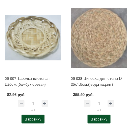
06-007 Тарелка плетеная
06-038 Циновка для стола D
D20см.(бамбук срезан)
25х1,5см.()вод.гиацинт)
82.96 руб.
355.50 руб.
шт
шт
В корзину
В корзину