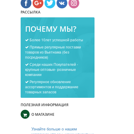
РАССЫЛКА
ПОЧЕМУ МЫ?
Более 10лет успешной работы
Прямые регулярные поставки
товаров из Вьетнама (без
посредников)
Среди наших Покупателей -
крупные оптовые- розничные
компании
Регулярное обновление
ассортиментов и поддержание
товарных запасов
ПОЛЕЗНАЯ ИНФОРМАЦИЯ
О МАГАЗИНЕ
Узнайте больше о нашем